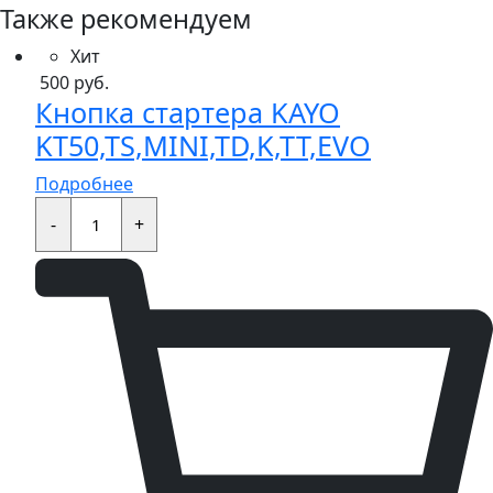
Также рекомендуем
Хит
500
руб.
Кнопка стартера KAYO
KT50,TS,MINI,TD,K,TT,EVO
Подробнее
Кнопка
стартера
-
+
KAYO
KT50,TS,MINI,TD,K,TT,EVO
quantity