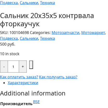
Подвеска
,
Сальники
,
Техника
Сальник 20x35x5 контрвала
фторкаучук
SKU:
100104698
Categories:
Мотозапчасти
,
Мотомаркет
,
Подвеска
,
Сальники
,
Техника
500
руб.
10 in stock
Сальник
20x35x5
-
+
контрвала
фторкаучук
Как оплатить заказ?
Как получить заказ?
quantity
Характеристики
Additional information
BSE
Производитель