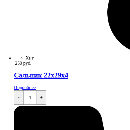
Хит
250
руб.
Сальник 22x29x4
Подробнее
Сальник
22x29x4
-
+
quantity