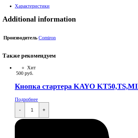
Характеристики
Additional information
Производитель
Comiron
Также рекомендуем
Хит
500
руб.
Кнопка стартера KAYO KT50,TS,M
Подробнее
Кнопка
стартера
-
+
KAYO
KT50,TS,MINI,TD,K,TT,EVO
quantity