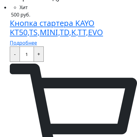
Хит
500
руб.
Кнопка стартера KAYO
KT50,TS,MINI,TD,K,TT,EVO
Подробнее
Кнопка
стартера
-
+
KAYO
KT50,TS,MINI,TD,K,TT,EVO
quantity