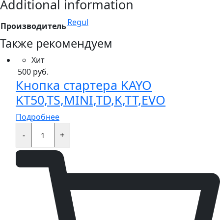
Additional information
Regul
Производитель
Также рекомендуем
Хит
500
руб.
Кнопка стартера KAYO
KT50,TS,MINI,TD,K,TT,EVO
Подробнее
Кнопка
стартера
-
+
KAYO
KT50,TS,MINI,TD,K,TT,EVO
quantity