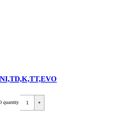
INI,TD,K,TT,EVO
quantity
+