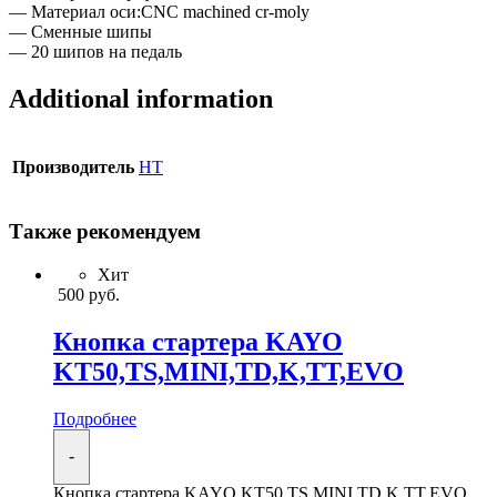
— Материал оси:CNC machined cr-moly
— Сменные шипы
— 20 шипов на педаль
Additional information
Производитель
HT
Также рекомендуем
Хит
500
руб.
Кнопка стартера KAYO
KT50,TS,MINI,TD,K,TT,EVO
Подробнее
-
Кнопка стартера KAYO KT50,TS,MINI,TD,K,TT,EVO