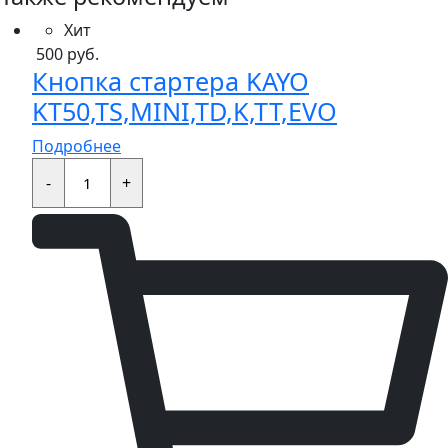
Хит
500
руб.
Кнопка стартера KAYO
KT50,TS,MINI,TD,K,TT,EVO
Подробнее
Кнопка
стартера
-
+
KAYO
KT50,TS,MINI,TD,K,TT,EVO
quantity