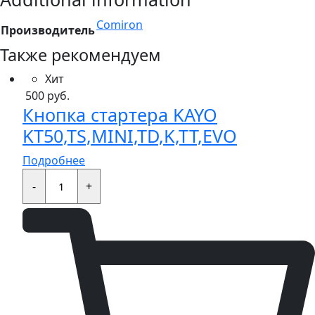
Comiron
Производитель
Также рекомендуем
Хит
500
руб.
Кнопка стартера KAYO
KT50,TS,MINI,TD,K,TT,EVO
Подробнее
Кнопка
стартера
-
+
KAYO
KT50,TS,MINI,TD,K,TT,EVO
quantity