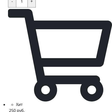
стартера
-
+
KAYO
KT50,TS,MINI,TD,K,TT,EVO
quantity
Хит
250
руб.