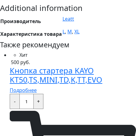
Additional information
Leatt
Производитель
L
,
M
,
XL
Характеристика товара
Также рекомендуем
Хит
500
руб.
Кнопка стартера KAYO
KT50,TS,MINI,TD,K,TT,EVO
Подробнее
Кнопка
стартера
-
+
KAYO
KT50,TS,MINI,TD,K,TT,EVO
quantity