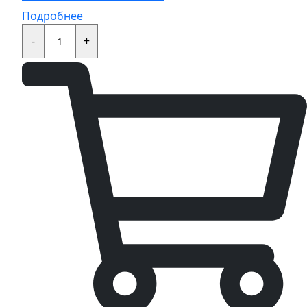
Подробнее
Сальник
22x29x4
-
+
quantity