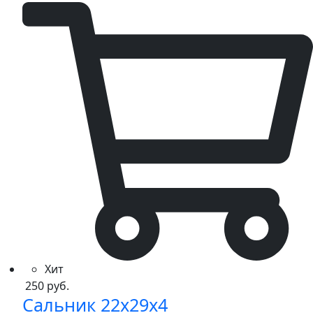
KT50,TS,MINI,TD,K,TT,EVO
quantity
Хит
250
руб.
Сальник 22x29x4