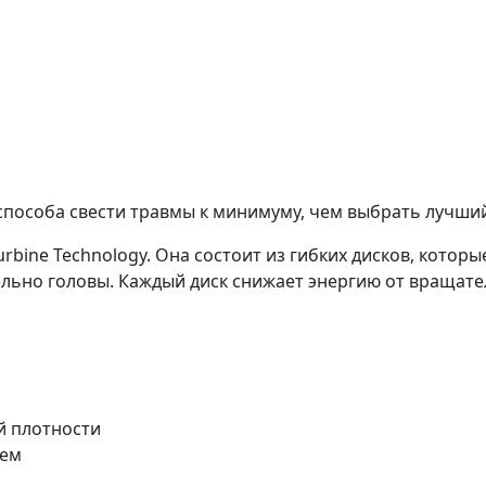
 способа свести травмы к минимуму, чем выбрать лучши
rbine Technology. Она состоит из гибких дисков, кото
ьно головы. Каждый диск снижает энергию от вращател
й плотности
ием