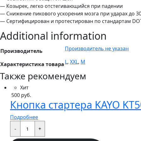
— Козырек, легко отстегивающийся при падении
— Снижение пикового ускорения мозга при ударах до 3
— Сертифицирован и протестирован по стандартам DOT
Additional information
Производитель не указан
Производитель
L
,
XXL
,
М
Характеристика товара
Также рекомендуем
Хит
500
руб.
Кнопка стартера KAYO KT50
Подробнее
Кнопка
стартера
-
+
KAYO
KT50,TS,MINI,TD,K,TT,EVO