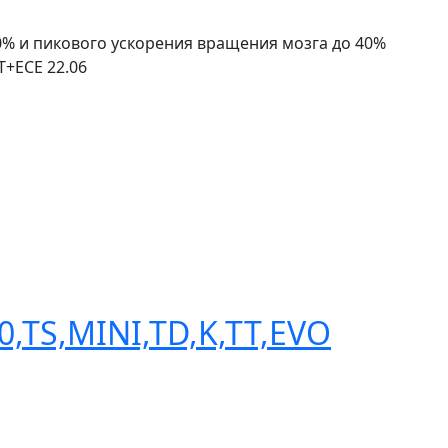
0% и пикового ускорения вращения мозга до 40%
+ECE 22.06
,TS,MINI,TD,K,TT,EVO