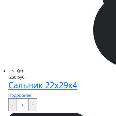
Хит
250
руб.
Сальник 22x29x4
Подробнее
Сальник
22x29x4
-
+
quantity