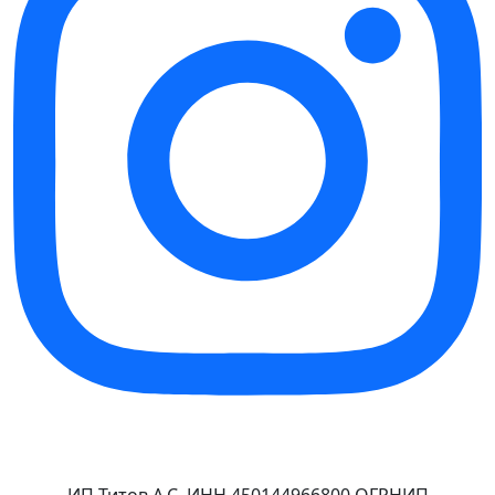
ИП Титов А.С. ИНН 450144966800 ОГРНИП