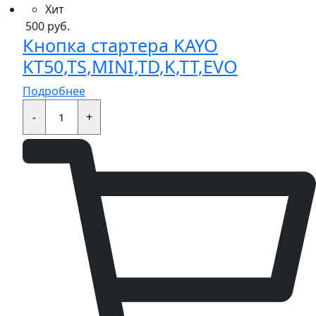
Хит
500
руб.
Кнопка стартера KAYO
KT50,TS,MINI,TD,K,TT,EVO
Подробнее
Кнопка
стартера
-
+
KAYO
KT50,TS,MINI,TD,K,TT,EVO
quantity