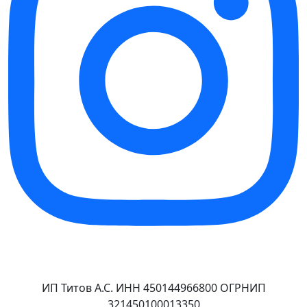
ИП Титов А.С. ИНН 450144966800 ОГРНИП
321450100013350