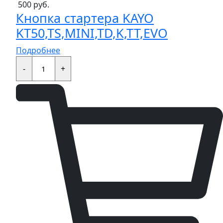
500
руб.
Кнопка стартера KAYO
KT50,TS,MINI,TD,K,TT,EVO
Подробнее
Кнопка
стартера
-
+
KAYO
KT50,TS,MINI,TD,K,TT,EVO
quantity