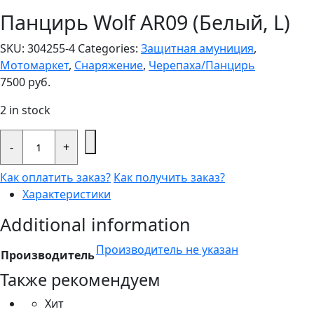
Панцирь Wolf AR09 (Белый, L)
SKU:
304255-4
Categories:
Защитная амуниция
,
Мотомаркет
,
Снаряжение
,
Черепаха/Панцирь
7500
руб.
2 in stock
Панцирь
Wolf
-
+
AR09
(Белый,
Как оплатить заказ?
Как получить заказ?
L)
quantity
Характеристики
Additional information
Производитель не указан
Производитель
Также рекомендуем
Хит