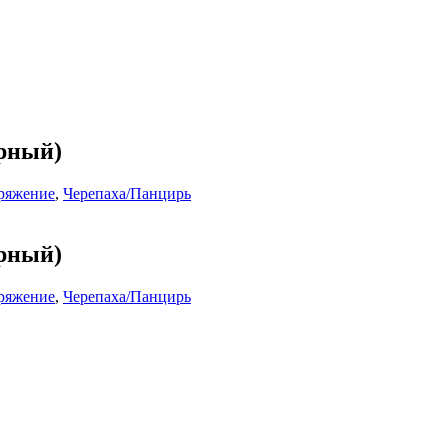
рный)
ряжение
,
Черепаха/Панцирь
рный)
ряжение
,
Черепаха/Панцирь