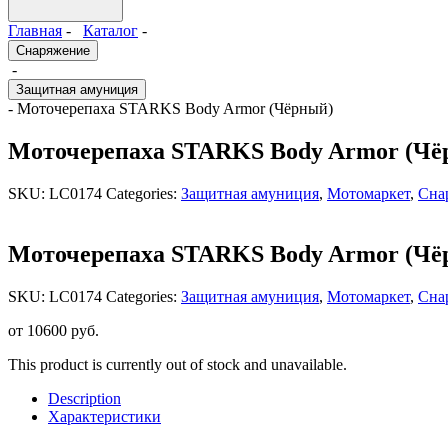
Главная
-
Каталог
-
Снаряжение
-
Защитная амуниция
- Моточерепаха STARKS Body Armor (Чёрный)
Моточерепаха STARKS Body Armor (Чё
SKU:
LC0174
Categories:
Защитная амуниция
,
Мотомаркет
,
Сна
Моточерепаха STARKS Body Armor (Чё
SKU:
LC0174
Categories:
Защитная амуниция
,
Мотомаркет
,
Сна
от
10600
руб.
This product is currently out of stock and unavailable.
Description
Характеристики