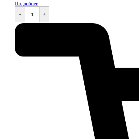
Подробнее
Сальник
22x29x4
-
+
quantity