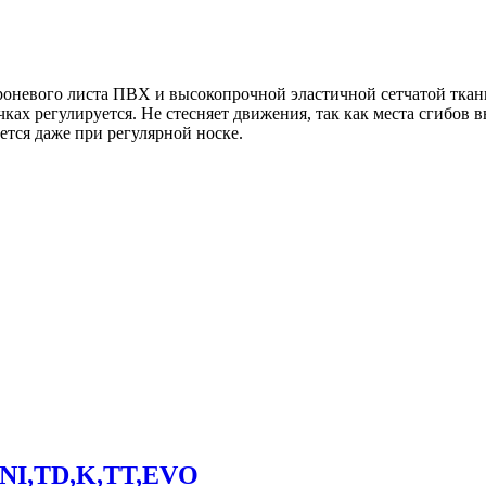
роневого листа ПВХ и высокопрочной эластичной сетчатой ткан
ках регулируется. Не стесняет движения, так как места сгибов 
тся даже при регулярной носке.
INI,TD,K,TT,EVO