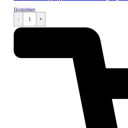
Подробнее
Кнопка
стартера
-
+
KAYO
KT50,TS,MINI,TD,K,TT,EVO
quantity