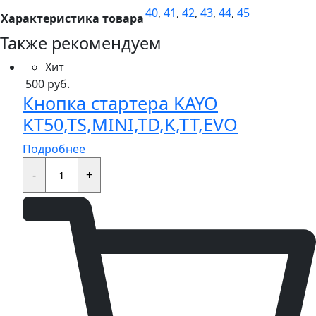
40
,
41
,
42
,
43
,
44
,
45
Характеристика товара
Также рекомендуем
Хит
500
руб.
Кнопка стартера KAYO
KT50,TS,MINI,TD,K,TT,EVO
Подробнее
Кнопка
стартера
-
+
KAYO
KT50,TS,MINI,TD,K,TT,EVO
quantity