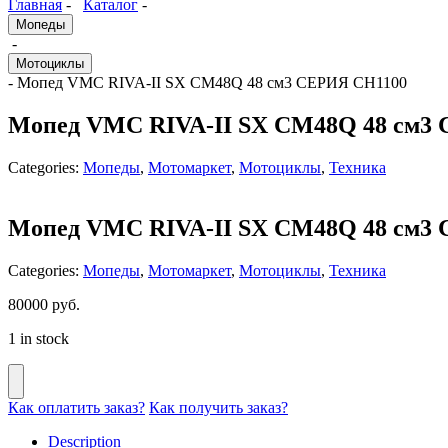
Главная
-
Каталог
-
Мопеды
-
Мотоциклы
- Мопед VMC RIVA-II SX CM48Q 48 см3 СЕРИЯ CH1100
Мопед VMC RIVA-II SX CM48Q 48 см3
Categories:
Мопеды
,
Мотомаркет
,
Мотоциклы
,
Техника
Мопед VMC RIVA-II SX CM48Q 48 см3
Categories:
Мопеды
,
Мотомаркет
,
Мотоциклы
,
Техника
80000
руб.
1 in stock
Как оплатить заказ?
Как получить заказ?
Description