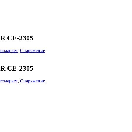
ER CE-2305
томаркет
,
Снаряжение
ER CE-2305
томаркет
,
Снаряжение