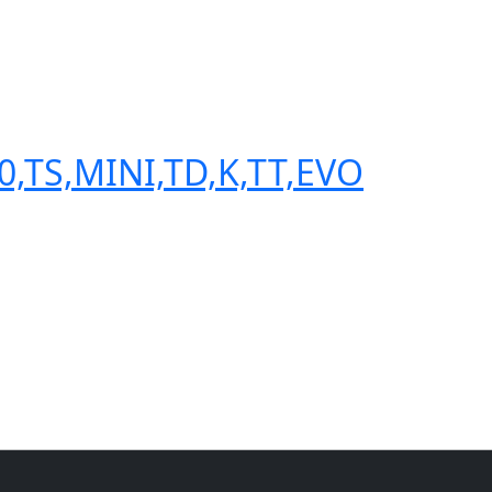
,TS,MINI,TD,K,TT,EVO