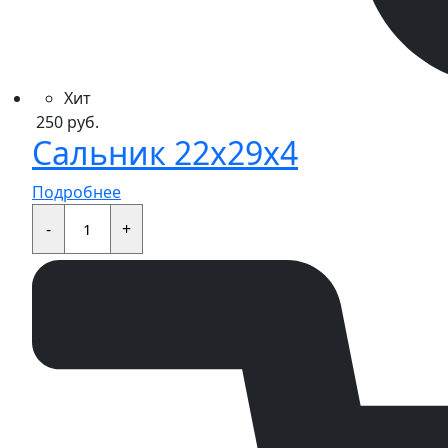
Хит
250
руб.
Сальник 22x29x4
Подробнее
Сальник
22x29x4
-
+
quantity