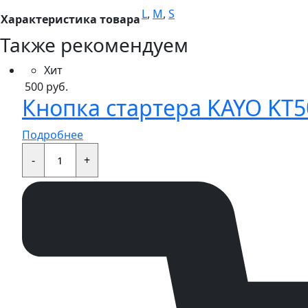
L
,
M
,
S
Характеристика товара
Также рекомендуем
Хит
500
руб.
Кнопка стартера KAYO KT50
Подробнее
Кнопка
стартера
-
+
KAYO
KT50,TS,MINI,TD,K,TT,EVO
quantity