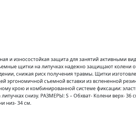
ная и износостойкая защита для занятий активными вида
съемные щитки на липучках надежно защищают колени о
дении, снижая риск получения травмы. Щитки изготовл
ей эргономичной съемной вставки из вспененной резин
ному крою и комбинированной системе фиксации: эласт
пучках снизу. РАЗМЕРЫ: S – Обхват- Колени верх- 36 см. 
ни низ- 34 см.