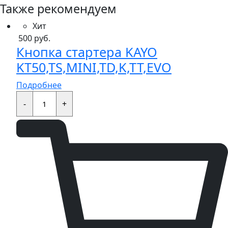
Также рекомендуем
Хит
500
руб.
Кнопка стартера KAYO
KT50,TS,MINI,TD,K,TT,EVO
Подробнее
Кнопка
стартера
-
+
KAYO
KT50,TS,MINI,TD,K,TT,EVO
quantity