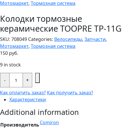
Мотомаркет
,
Тормозная система
Колодки тормозные
керамические TOOPRE TP-11G
SKU:
708049
Categories:
Велосипеды
,
Запчасти
,
Мотомаркет
,
Тормозная система
150
руб.
9 in stock
Колодки
тормозные
-
+
керамические
TOOPRE
Как оплатить заказ?
Как получить заказ?
TP-
11G
Характеристики
quantity
Additional information
Comiron
Производитель