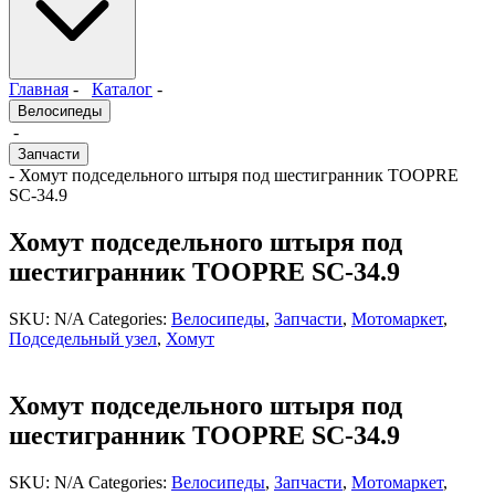
Главная
-
Каталог
-
Велосипеды
-
Запчасти
- Хомут подседельного штыря под шестигранник TOOPRE
SC-34.9
Хомут подседельного штыря под
шестигранник TOOPRE SC-34.9
SKU:
N/A
Categories:
Велосипеды
,
Запчасти
,
Мотомаркет
,
Подседельный узел
,
Хомут
Хомут подседельного штыря под
шестигранник TOOPRE SC-34.9
SKU:
N/A
Categories:
Велосипеды
,
Запчасти
,
Мотомаркет
,