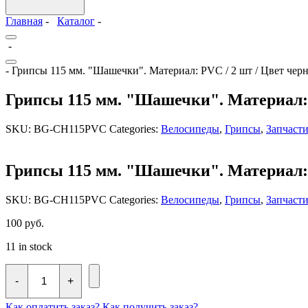
Главная
-
Каталог
-
-
- Грипсы 115 мм. "Шашечки". Материал: PVC / 2 шт / Цвет чер
Грипсы 115 мм. "Шашечки". Материал: 
SKU:
BG-CH115PVC
Categories:
Велосипеды
,
Грипсы
,
Запчаст
Грипсы 115 мм. "Шашечки". Материал: 
SKU:
BG-CH115PVC
Categories:
Велосипеды
,
Грипсы
,
Запчаст
100
руб.
11 in stock
Грипсы
115
-
+
мм.
"Шашечки".
Как оплатить заказ?
Как получить заказ?