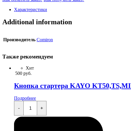
Материал:
PVC
Характеристики
/
2
Additional information
шт
/
Цвет
черный
quantity
Производитель
Comiron
Также рекомендуем
Хит
500
руб.
Кнопка стартера KAYO KT50,TS,M
Подробнее
Кнопка
стартера
-
+
KAYO
KT50,TS,MINI,TD,K,TT,EVO
quantity