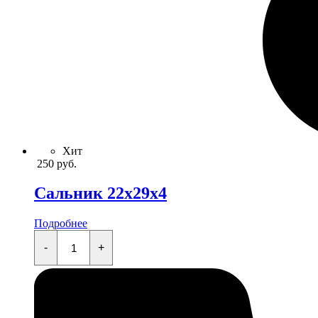
Хит
250
руб.
Сальник 22x29x4
Подробнее
Сальник
22x29x4
-
+
quantity