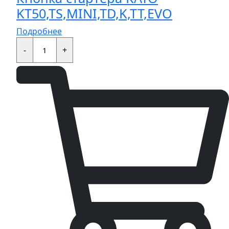
KT50,TS,MINI,TD,K,TT,EVO
Подробнее
Кнопка
стартера
-
+
KAYO
KT50,TS,MINI,TD,K,TT,EVO
quantity