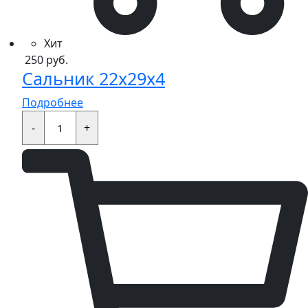
Хит
250
руб.
Сальник 22x29x4
Подробнее
Сальник
22x29x4
-
+
quantity