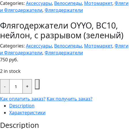
Categories:
Аксессуары
,
Велосипеды
,
Мотомаркет
,
Фляги
и Флягодержатели
,
Флягодержатели
Флягодержатели OYYO, BC10,
нейлон, с разрывом (зеленый)
Categories:
Аксессуары
,
Велосипеды
,
Мотомаркет
,
Фляги
и Флягодержатели
,
Флягодержатели
750
руб.
2 in stock
Флягодержатели
OYYO,
-
+
BC10,
нейлон,
Как оплатить заказ?
Как получить заказ?
с
разрывом
Description
(зеленый)
Характеристики
quantity
Description