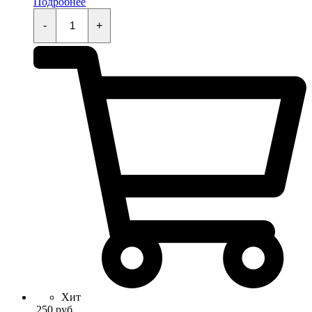
Подробнее
Кнопка
стартера
-
+
KAYO
KT50,TS,MINI,TD,K,TT,EVO
quantity
Хит
250
руб.