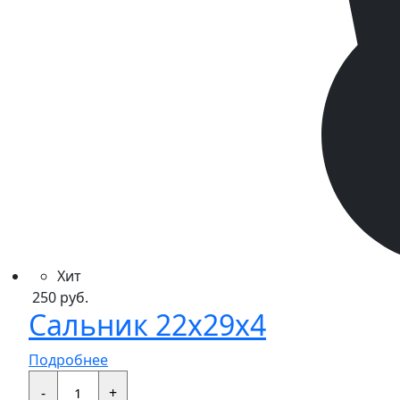
Хит
250
руб.
Сальник 22x29x4
Подробнее
Сальник
22x29x4
-
+