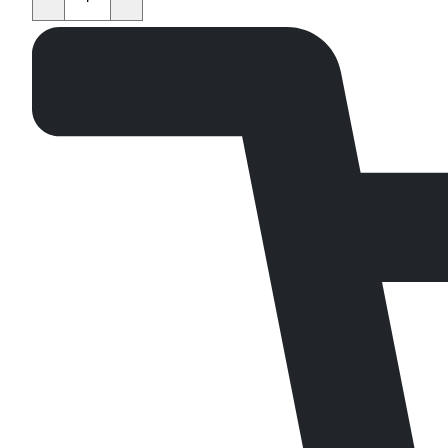
KAYO
KT50,TS,MINI,TD,K,TT,EVO
quantity