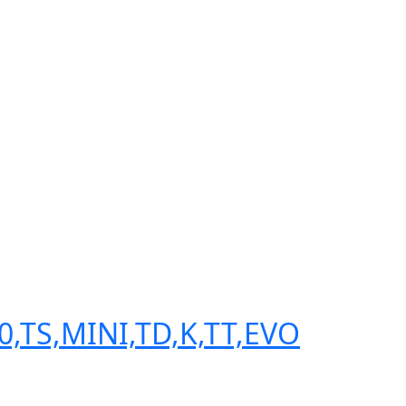
,TS,MINI,TD,K,TT,EVO