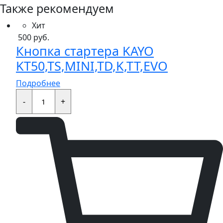
Также рекомендуем
Хит
500
руб.
Кнопка стартера KAYO
KT50,TS,MINI,TD,K,TT,EVO
Подробнее
Кнопка
стартера
-
+
KAYO
KT50,TS,MINI,TD,K,TT,EVO
quantity