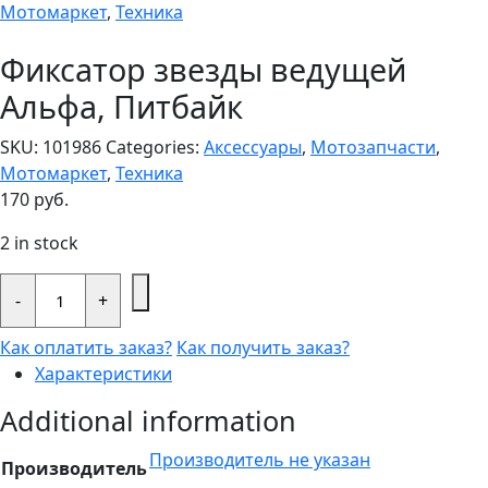
Мотомаркет
,
Техника
Фиксатор звезды ведущей
Альфа, Питбайк
SKU:
101986
Categories:
Аксессуары
,
Мотозапчасти
,
Мотомаркет
,
Техника
170
руб.
2 in stock
Фиксатор
звезды
-
+
ведущей
Альфа,
Как оплатить заказ?
Как получить заказ?
Питбайк
quantity
Характеристики
Additional information
Производитель не указан
Производитель