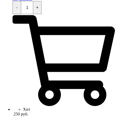
Кнопка
стартера
-
+
KAYO
KT50,TS,MINI,TD,K,TT,EVO
quantity
Хит
250
руб.