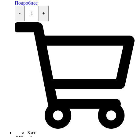
Подробнее
Кнопка
стартера
-
+
KAYO
KT50,TS,MINI,TD,K,TT,EVO
quantity
Хит