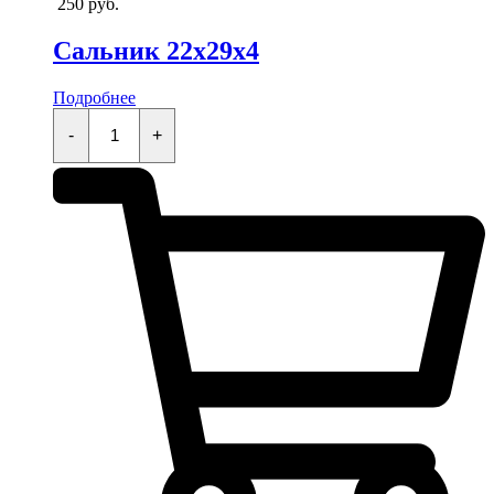
250
руб.
Сальник 22x29x4
Подробнее
Сальник
22x29x4
-
+
quantity