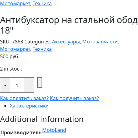
Мотомаркет
,
Техника
Антибуксатор на стальной обод
18"
SKU:
7863
Categories:
Аксессуары
,
Мотозапчасти
,
Мотомаркет
,
Техника
500
руб.
2 in stock
Антибуксатор
на
-
+
стальной
обод
Как оплатить заказ?
Как получить заказ?
18"
quantity
Характеристики
Additional information
MotoLand
Производитель