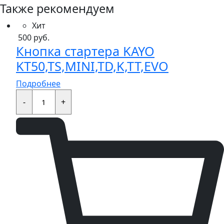
Также рекомендуем
Хит
500
руб.
Кнопка стартера KAYO
KT50,TS,MINI,TD,K,TT,EVO
Подробнее
Кнопка
стартера
-
+
KAYO
KT50,TS,MINI,TD,K,TT,EVO
quantity